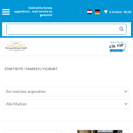
Startseite
Gebruikte horeca
apparatuur.... met service en
0 Artikel - €0,00
garantie!
Catering-Ausstattung aus
zweiter Hand
Neue Catering-Ausstattung
Renovierte Backwände
STARTSEITE
/
MARKEN
/
HOBART
Gastronorm backen
Lose Teile Friteuse
Lüftungskanäle für Catering-
Anlagen