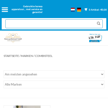
Startseite
Gebruikte horeca
apparatuur.... met service en
0 Artikel - €0,00
garantie!
Catering-Ausstattung aus
zweiter Hand
Neue Catering-Ausstattung
Renovierte Backwände
STARTSEITE
/
MARKEN
/
COMBISTEEL
Gastronorm backen
Lose Teile Friteuse
Lüftungskanäle für Catering-
Anlagen