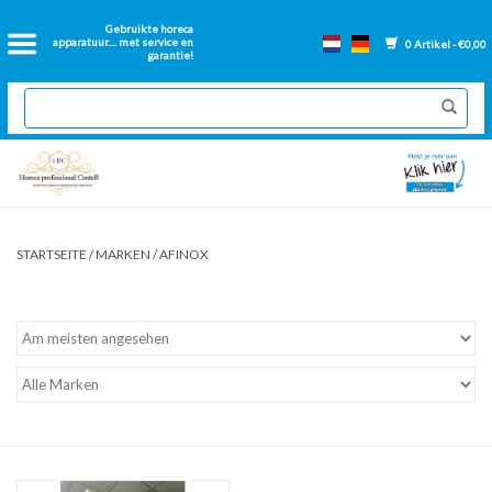
Startseite
Gebruikte horeca
apparatuur.... met service en
0 Artikel - €0,00
garantie!
Catering-Ausstattung aus
zweiter Hand
Neue Catering-Ausstattung
Renovierte Backwände
STARTSEITE
/
MARKEN
/
AFINOX
Gastronorm backen
Lose Teile Friteuse
Lüftungskanäle für Catering-
Anlagen